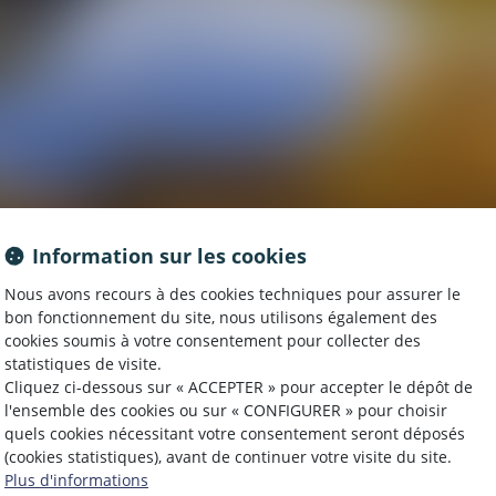
AINES D'INTERVEN
EXPERTISES À VOTRE SE
Information sur les cookies
Nous avons recours à des cookies techniques pour assurer le
bon fonctionnement du site, nous utilisons également des
cookies soumis à votre consentement pour collecter des
statistiques de visite.
Cliquez ci-dessous sur « ACCEPTER » pour accepter le dépôt de
PROCÉDURES JUDICIAIRES
l'ensemble des cookies ou sur « CONFIGURER » pour choisir
quels cookies nécessitant votre consentement seront déposés
(cookies statistiques), avant de continuer votre visite du site.
Plus d'informations
Une exécution forcée des titres