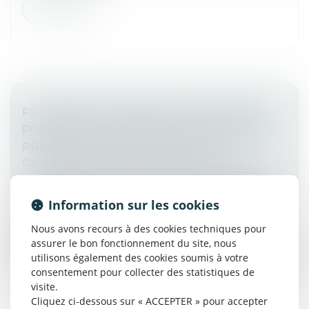
Lire la suite
FORCE EXÉCUTOIRE DE L’ACTE NOTARIÉ :
PORTÉE DE LA FORMULE EXÉCUTOIRE EN
PRÉSENCE D’UNE SOUS-CAUTION
Commissaires de Justice
/
Mesures d'exécution
La Cour de cassation a été appelée à se prononcer sur
la portée d’une formule exécutoire apposée sur un
Information sur les cookies
acte notarié...
Nous avons recours à des cookies techniques pour
Lire la suite
assurer le bon fonctionnement du site, nous
utilisons également des cookies soumis à votre
consentement pour collecter des statistiques de
visite.
Cliquez ci-dessous sur « ACCEPTER » pour accepter