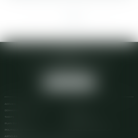
<<
<
1
2
3
4
>
>>
ACTA 22
28 D BOULEVARD VICTOR ETIENNE
22600 LOUDEAC
Tél :
02 96 28 04 64
NOUS LOCALISER
ACCUEIL
ÉQUIPE
DOMAINES D'INTERVENTION
SERVICES EN LIGNE
TARIFS
CONTACT
PLAN DU SITE
MENTIONS LÉGALES
POLITIQUE DE COOKIES
POLITIQUE DE CONFIDENTIALITÉ
ARTICLES