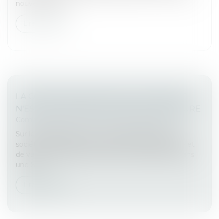
nouveaux actes...
Lire la suite
LA CONTESTATION D'UN ACTE DE SAISIE
N'EST PAS UNE EXCEPTION DE PROCÉDURE
Commissaires de Justice
/
Mesures d'exécution
Sur le fondement d’un acte notarié de prêt, une
société fait pratiquer une saisie de droits d’associé et
de valeurs mobilières détenus par les débiteurs dans
une SCI...
Lire la suite