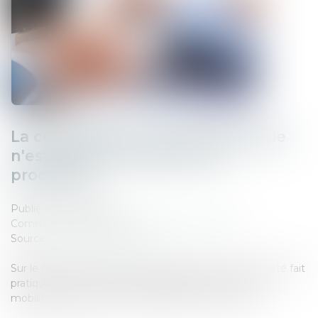
La contestation d'un acte de saisie
n'est pas une exception de
procédure
Publié le :
07/03/2025
Commissaires de Justice
/
Mesures d'exécution
Source :
www.actu-juridique.fr
Sur le fondement d’un acte notarié de prêt, une société fait
pratiquer une saisie de droits d’associé et de valeurs
mobilières détenus par les débiteurs dans une SCI...