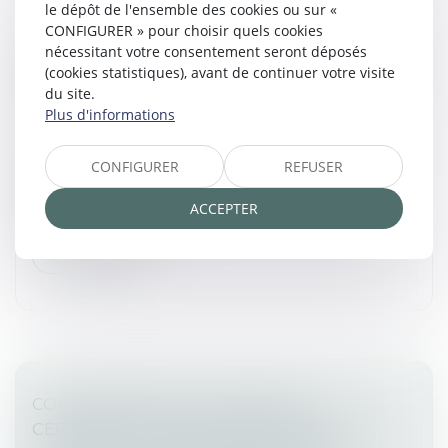
le dépôt de l'ensemble des cookies ou sur «
CONFIGURER » pour choisir quels cookies
SAISIE-ATTRIBUTION : QUELLES CRÉANCES
nécessitant votre consentement seront déposés
(cookies statistiques), avant de continuer votre visite
PEUVENT ÊTRE SAISIES, ET ENTRE QUELLES
du site.
MAINS ?
Plus d'informations
Commissaires de Justice
/
Mesures d'exécution
Une saisie-attribution permet à un créancier de saisir,
CONFIGURER
REFUSER
entre les mains d’un tiers, les créances de son
débiteur. Toutefois, le créancier ne peut saisir les
ACCEPTER
créances du débiteur...
Lire la suite
COMMISSAIRES AUX COMPTES ET
CERTIFICATION DES INFORMATIONS DE