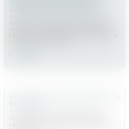
DURABILITÉ : CLARIFICATION SUR
L’APPLICATION DU DÉLAI DE VIDUITÉ
Commissaires de Justice
/
Mesures d'exécution
Conformément à l’article L 821-45, IV. du code de
commerce « Le commissaire aux comptes ou, le cas
échéant, un membre de son réseau au sein de l’Union
européenne ne peut accepte...
Lire la suite
MISE À JOUR DES TARIFS RÉGLEMENTÉS : CE
QUI CHANGE !
Commissaires de Justice
/
Mesures d'exécution
Ce nouvel arrêté actualise les tarifs réglementés
applicables aux commissaires de justice et intègre de