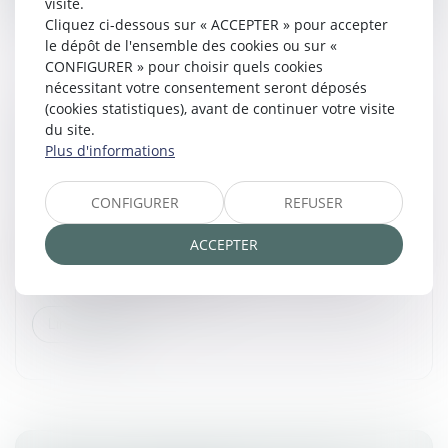
visite.
Cliquez ci-dessous sur « ACCEPTER » pour accepter
le dépôt de l'ensemble des cookies ou sur «
CONFIGURER » pour choisir quels cookies
nécessitant votre consentement seront déposés
(cookies statistiques), avant de continuer votre visite
VALIDATION DU DÉCRET OUVRANT
du site.
L’INTERMÉDIATION AUX COMMISSAIRES DE
Plus d'informations
JUSTICE
Commissaires de Justice
CONFIGURER
REFUSER
Le Conseil d'État valide l’article 11 du décret du 3 juillet
2024 ouvrant l'entremise immobilière aux
ACCEPTER
commissaires de justice. Depuis le 1er septembre
2024, ces derniers peuvent...
Lire la suite