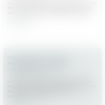
La Cour de cassation a eu l’occasion de rendre un arrêt
fort intéressant combinant prescription triennale de
l’action en recouvrement de l’URSSAF et Covid-19...
Lire la suite
DÉJUDICIARISATION : VERS UN
RENFORCEMENT DU RÔLE DES
COMMISSAIRES DE JUSTICE
Commissaires de Justice
Le ministère de la Justice envisage de mettre à la
charge de la profession la délivrance d'une sommation
de payer aux copropriétaires défaillants et
l'établissement d'un titre e...