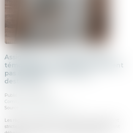
Assignation : un simple Kbis et le
témoignage d'un voisin ne suffisent
pas à établir le domicile du
destinataire
Publié le :
04/08/2026
Commissaires de Justice
Source :
www.lemag-juridique.com
Les règles de signification des actes de procédure sont
strictes. Et pour cause : une assignation irrégulièrement
délivrée peut remettre en cause l'ensemble de la