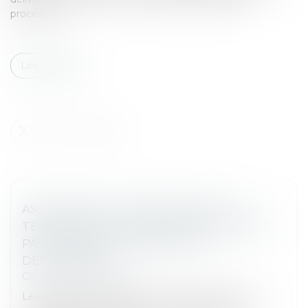
procédure...
Lire la suite
ASSIGNATION : UN SIMPLE KBIS ET LE
TÉMOIGNAGE D'UN VOISIN NE SUFFISENT
PAS À ÉTABLIR LE DOMICILE DU
DESTINATAIRE
Commissaires de Justice
Les règles de signification des actes de procédure