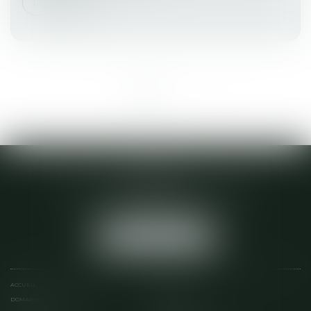
Lire la suite
<<
<
1
2
>
>>
ACTA 22
28 D BOULEVARD VICTOR ETIENNE
22600 LOUDEAC
Tél :
02 96 28 04 64
NOUS LOCALISER
ACCUEIL
ÉQUIPE
DOMAINES D'INTERVENTION
SERVICES EN LIGNE