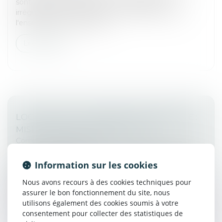
sont strictes. Et pour cause : une assignation
irrégulièrement délivrée peut remettre en cause
l'ensemble de la procédure...
Lire la suite
LOCATION DE LA RÉSIDENCE PRINCIPALE :
MISE À JOUR DU CONTRAT-TYPE
Commissaires de Justice
Les baux d’habitation à titre de résidence principale
Information sur les cookies
doivent être établis par écrit en respectant des
contrats types. Ces modèles font l’objet de
Nous avons recours à des cookies techniques pour
modifications visant à les met...
assurer le bon fonctionnement du site, nous
utilisons également des cookies soumis à votre
Lire la suite
consentement pour collecter des statistiques de