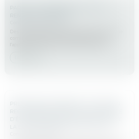
PARIS : LE COMMISSAIRE DE JUSTICE
REMPLACE L'HUISSIER
Commissaires de Justice
Dès le 1er juillet 2026, les professions d’huissier et de
commissaire-priseur judiciaire fusionnent sous
l’appellation unique de commissaire de justice....
Lire la suite
PRESCRIPTION TRIENNALE : L’ACTION EN
RECOUVREMENT N’EST PAS SUSCEPTIBLE
D’ÊTRE PROLONGÉE PAR L’ARTICLE 25 DE
LA LOI N° 2021-953 DU 19 JUILLET 2021
Commissaires de Justice