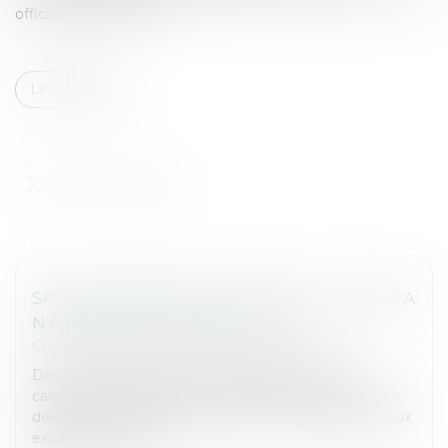
officiel du 5 juin 2025...
Lire la suite
SAISIE IMMOBILIÈRE : L'ARTICLE L. 212-1 CRPA
N’A PAS SA PLACE DANS L’ACTE
Commissaires de Justice
/
Mesures d'exécution
Dans un arrêt rendu le 12 juin 2025, la Cour de
cassation rappelle que les actes de saisie immobilière
délivrés par un Commissaire de Justice échappent aux
exigences de l’articl...