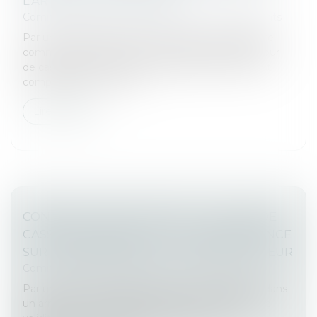
L’ARTICLE L131-73 DU CMF
Commissaires de Justice
/
Exécution des jugements
Par un arrêt rendu à la suite de l’avis de la chambre
commerciale, la deuxième chambre civile de la Cour
de cassation affirme que le juge de l’exécution est
compétent pour conna...
Lire la suite
CONSTAT D’ACHAT PAR CDJ : LA COUR DE
CASSATION ASSOUPLIT SA JURISPRUDENCE
SUR L’INDÉPENDANCE DU TIERS ACHETEUR
Commissaires de Justice
/
Mesures d'exécution
Par un revirement attendu, la Cour de cassation, dans
un arrêt du 12 mai 2025, assouplit les conditions de