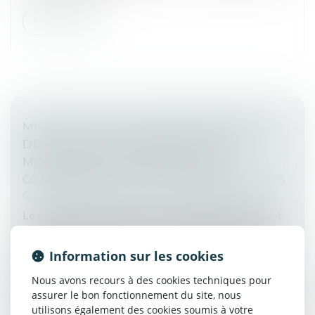
Lire la suite
MISE EN PLACE DU REGISTRE NUMÉRIQUE
DES SAISIES DES RÉMUNÉRATIONS :
MODALITÉS ET FORMATION DES
COMMISSAIRES DE JUSTICE RÉPARTITEURS
Commissaires de Justice
/
Mesures d'exécution
Le présent décret détermine les dispositions portant
sur la création du registre numérique des saisies des
rémunérations, et les conditions dans lesquelles les
Information sur les cookies
informations enre...
Nous avons recours à des cookies techniques pour
Lire la suite
assurer le bon fonctionnement du site, nous
utilisons également des cookies soumis à votre