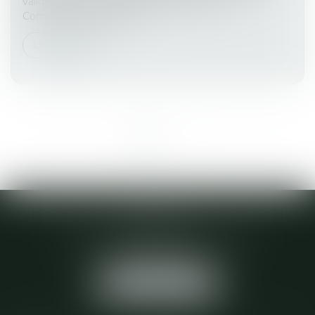
validité des constats d’achat réalisés par un
Commissaire de justice (...
Lire la suite
<<
<
1
2
3
4
5
6
>
>>
ACTA 22
28 D BOULEVARD VICTOR ETIENNE
22600 LOUDEAC
Tél :
02 96 28 04 64
NOUS LOCALISER