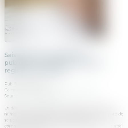
Saisie des rémunérations :
publication du décret relatif au
registre numérique
Publié le :
13/06/2025
Commissaires de Justice
/
Mesures d'exécution
Source :
www.actu-juridique.fr
Le décret n° 2025-493 du 3 juin 2025 relatif au registre
numérique des saisies des rémunérations, à la procédure de
saisie des rémunérations et à la formation des
commissaires de justice répartiteurs a été publié au Journal