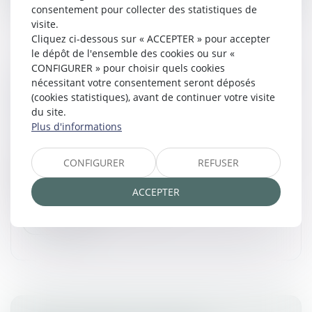
consentement pour collecter des statistiques de
visite.
Cliquez ci-dessous sur « ACCEPTER » pour accepter
le dépôt de l'ensemble des cookies ou sur «
CONFIGURER » pour choisir quels cookies
SAISIE DES RÉMUNÉRATIONS : PUBLICATION
nécessitant votre consentement seront déposés
DU DÉCRET RELATIF AU REGISTRE
(cookies statistiques), avant de continuer votre visite
du site.
NUMÉRIQUE
Plus d'informations
Commissaires de Justice
/
Mesures d'exécution
Le décret n° 2025-493 du 3 juin 2025 relatif au registre
CONFIGURER
REFUSER
numérique des saisies des rémunérations, à la
procédure de saisie des rémunérations et à la
ACCEPTER
formation des commissaires d...
Lire la suite