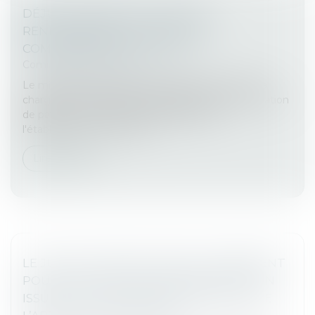
DÉJUDICIARISATION : VERS UN
RENFORCEMENT DU RÔLE DES
COMMISSAIRES DE JUSTICE
Commissaires de Justice
Le ministère de la Justice envisage de mettre à la
charge de la profession la délivrance d'une sommation
de payer aux copropriétaires défaillants et
l'établissement d'un titre e...
Lire la suite
LE JUGE DE L’EXÉCUTION EST COMPÉTENT
POUR STATUER SUR UNE CONTESTATION
ISSUE D’UN TITRE DÉLIVRÉ EN VERTU DE