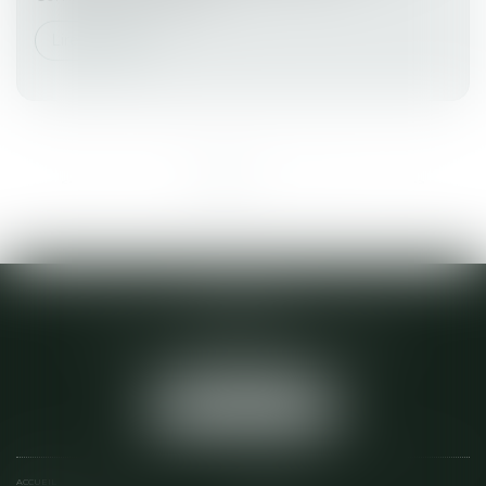
Lire la suite
<<
<
1
2
3
4
5
6
>
>>
ACTA 22
28 D BOULEVARD VICTOR ETIENNE
22600 LOUDEAC
Tél :
02 96 28 04 64
NOUS LOCALISER
ACCUEIL
ÉQUIPE