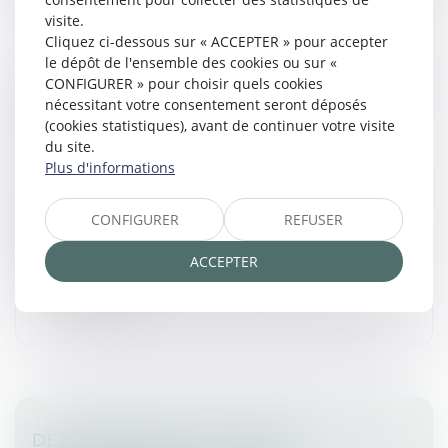
visite.
Cliquez ci-dessous sur « ACCEPTER » pour accepter
le dépôt de l'ensemble des cookies ou sur «
CONFIGURER » pour choisir quels cookies
SAISIE DES RÉMUNÉRATIONS : PUBLICATION
nécessitant votre consentement seront déposés
DU DÉCRET RELATIF AU REGISTRE
(cookies statistiques), avant de continuer votre visite
NUMÉRIQUE
du site.
Commissaires de Justice
/
Mesures d'exécution
Plus d'informations
Le décret n° 2025-493 du 3 juin 2025 relatif au registre
numérique des saisies des rémunérations, à la
CONFIGURER
REFUSER
procédure de saisie des rémunérations et à la
formation des commissaires d...
ACCEPTER
Lire la suite
DÉJUDICIARISATION : VERS UN