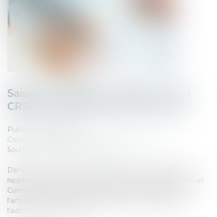
Saisie immobilière : l'article L. 212-1
CRPA n’a pas sa place dans l’acte
Publié le :
27/06/2025
Commissaires de Justice
/
Mesures d'exécution
Source :
www.lemag-juridique.com
Dans un arrêt rendu le 12 juin 2025, la Cour de cassation
rappelle que les actes de saisie immobilière délivrés par un
Commissaire de Justice échappent aux exigences de
l’article L 212-1 du Code des relations entre le public et
l’administration (CRPA)..