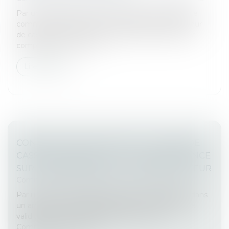
Par un arrêt rendu à la suite de l’avis de la chambre
commerciale, la deuxième chambre civile de la Cour
de cassation affirme que le juge de l’exécution est
compétent pour conna...
Lire la suite
CONSTAT D’ACHAT PAR CDJ : LA COUR DE
CASSATION ASSOUPLIT SA JURISPRUDENCE
SUR L’INDÉPENDANCE DU TIERS ACHETEUR
Commissaires de Justice
/
Mesures d'exécution
Par un revirement attendu, la Cour de cassation, dans
un arrêt du 12 mai 2025, assouplit les conditions de
validité des constats d’achat réalisés par un
Commissaire de justice (...