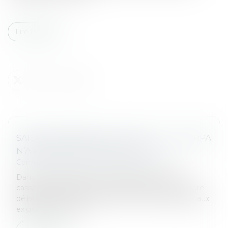
Lire la suite
SAISIE IMMOBILIÈRE : L'ARTICLE L. 212-1 CRPA
N’A PAS SA PLACE DANS L’ACTE
Commissaires de Justice
/
Mesures d'exécution
Dans un arrêt rendu le 12 juin 2025, la Cour de
cassation rappelle que les actes de saisie immobilière
délivrés par un Commissaire de Justice échappent aux
exigences de l’articl...