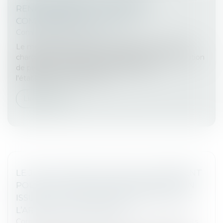
RENFORCEMENT DU RÔLE DES
COMMISSAIRES DE JUSTICE
Commissaires de Justice
Le ministère de la Justice envisage de mettre à la
charge de la profession la délivrance d'une sommation
de payer aux copropriétaires défaillants et
l'établissement d'un titre e...
Lire la suite
LE JUGE DE L’EXÉCUTION EST COMPÉTENT
POUR STATUER SUR UNE CONTESTATION
ISSUE D’UN TITRE DÉLIVRÉ EN VERTU DE
L’ARTICLE L131-73 DU CMF
Commissaires de Justice
/
Exécution des jugements