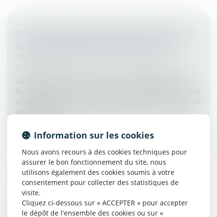
COMMENT LIMITER L'IMPACT DES IMPAYÉS
SUR LA TRÉSORERIE D'ENTREPRISE ?
Commissaires de Justice
/
Recouvrement des
impayés
La gestion des impayés est un défi stratégique pour
toute entreprise. Selon le rapport de l'Observatoire des
délais de paiement de la Banque de France, les retards
dépassant 30...
Lire la suite
Information sur les cookies
Nous avons recours à des cookies techniques pour
assurer le bon fonctionnement du site, nous
utilisons également des cookies soumis à votre
consentement pour collecter des statistiques de
visite.
Cliquez ci-dessous sur « ACCEPTER » pour accepter
LA CONTESTATION D'UN ACTE DE SAISIE
le dépôt de l'ensemble des cookies ou sur «
N'EST PAS UNE EXCEPTION DE PROCÉDURE