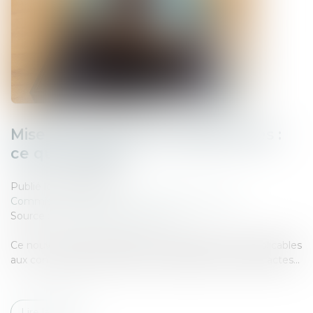
Mise à jour des tarifs réglementés :
ce qui change !
Publié le :
28/03/2025
Commissaires de Justice
/
Mesures d'exécution
Source :
www.lemag-juridique.com
Ce nouvel arrêté actualise les tarifs réglementés applicables
aux commissaires de justice et intègre de nouveaux actes...
Lire la suite