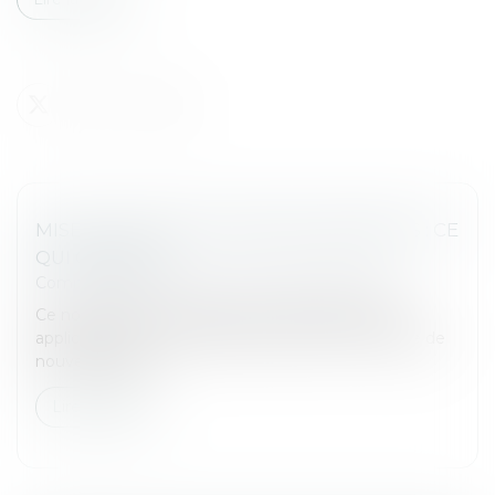
MISE À JOUR DES TARIFS RÉGLEMENTÉS : CE
QUI CHANGE !
Commissaires de Justice
/
Mesures d'exécution
Ce nouvel arrêté actualise les tarifs réglementés
applicables aux commissaires de justice et intègre de
nouveaux actes...
Lire la suite