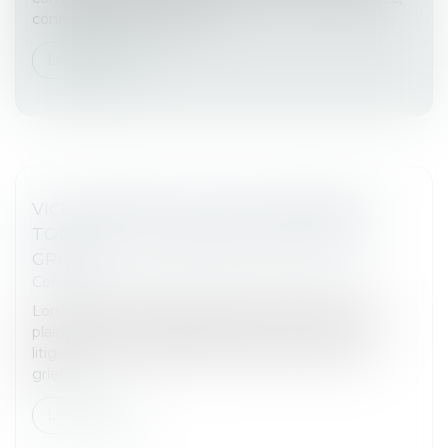
conformément aux article...
Lire la suite
VICE DE FORME : LA NULLITÉ REQUIERT
TOUJOURS LA DÉMONSTRATION D’UN
GRIEF
Commissaires de Justice
/
Mesures d'exécution
Lorsqu’un acte est entaché d’un vice de forme, les
plaideurs peuvent demande l’annulation de l’acte
litigieux en démontrant que celui-ci leur cause un
grief...
Lire la suite