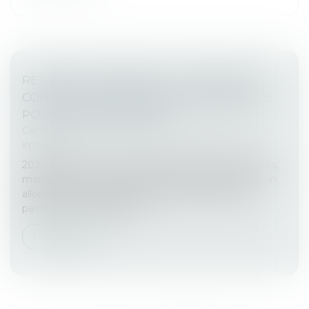
RETARDS DE PAIEMENT : SE PRÉMUNIR
CONTRE L'EFFET DOMINO, UNE URGENCE
POUR LES ENTREPRISES
Commissaires de Justice
/
Recouvrement des
impayés
2024 aura été une année difficile pour les entreprises,
marquée par un nombre record de défaillances et un
allongement généralisé des délais et retards de
paiement. Une dégradat...
Lire la suite