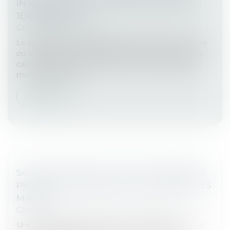
INSAISISSABLE EST PORTÉE À 646,52 € AU
1ER AVRIL 2025
Commissaires de Justice
Le salarié dont la rémunération fait l’objet d’une saisie
ou d’une cession de rémunération doit dans tous les
cas conserver à sa disposition une somme égale au
montant forfaitai...
Lire la suite
SAISIE-ATTRIBUTION : QUELLES CRÉANCES
PEUVENT ÊTRE SAISIES, ET ENTRE QUELLES
MAINS ?
Commissaires de Justice
/
Mesures d'exécution
Une saisie-attribution permet à un créancier de saisir,