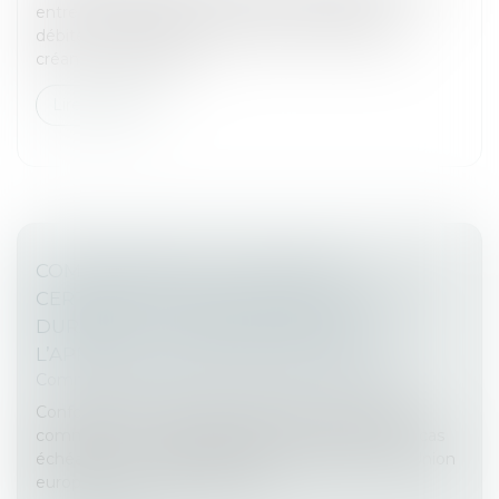
entre les mains d’un tiers, les créances de son
débiteur. Toutefois, le créancier ne peut saisir les
créances du débiteur...
Lire la suite
COMMISSAIRES AUX COMPTES ET
CERTIFICATION DES INFORMATIONS DE
DURABILITÉ : CLARIFICATION SUR
L’APPLICATION DU DÉLAI DE VIDUITÉ
Commissaires de Justice
/
Mesures d'exécution
Conformément à l’article L 821-45, IV. du code de
commerce « Le commissaire aux comptes ou, le cas
échéant, un membre de son réseau au sein de l’Union
européenne ne peut accepte...