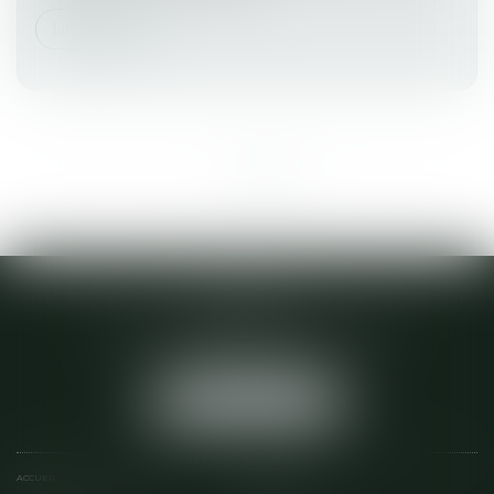
Lire la suite
<<
<
1
2
3
4
5
6
>
>>
ACTA 22
28 D BOULEVARD VICTOR ETIENNE
22600 LOUDEAC
Tél :
02 96 28 04 64
NOUS LOCALISER
ACCUEIL
ÉQUIPE