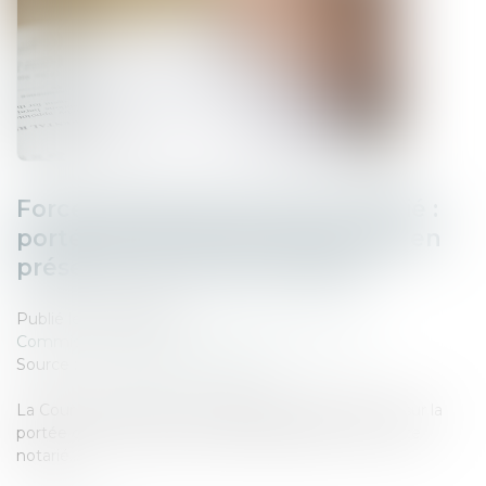
Force exécutoire de l’acte notarié :
portée de la formule exécutoire en
présence d’une sous-caution
Publié le :
18/04/2025
Commissaires de Justice
/
Mesures d'exécution
Source :
www.lemag-juridique.com
La Cour de cassation a été appelée à se prononcer sur la
portée d’une formule exécutoire apposée sur un acte
notarié...