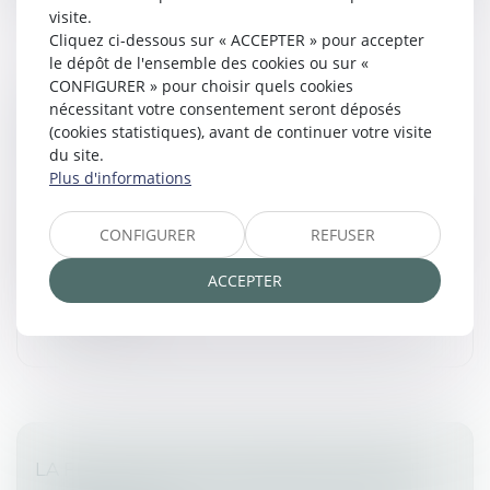
visite.
Cliquez ci-dessous sur « ACCEPTER » pour accepter
le dépôt de l'ensemble des cookies ou sur «
CONFIGURER » pour choisir quels cookies
FORCE EXÉCUTOIRE DE L’ACTE NOTARIÉ :
nécessitant votre consentement seront déposés
PORTÉE DE LA FORMULE EXÉCUTOIRE EN
(cookies statistiques), avant de continuer votre visite
du site.
PRÉSENCE D’UNE SOUS-CAUTION
Plus d'informations
Commissaires de Justice
/
Mesures d'exécution
La Cour de cassation a été appelée à se prononcer sur
CONFIGURER
REFUSER
la portée d’une formule exécutoire apposée sur un
acte notarié...
ACCEPTER
Lire la suite
LA FRACTION DE SALAIRE ABSOLUMENT