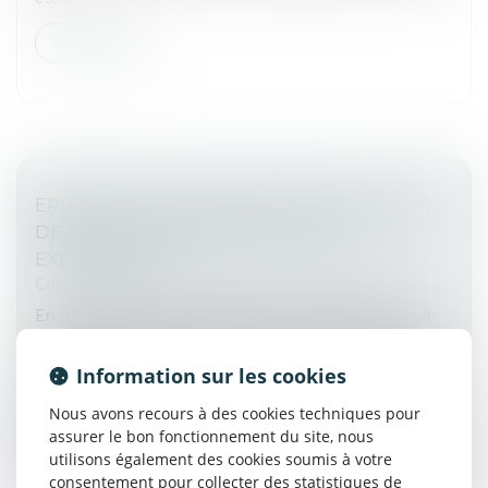
Lire la suite
ERREUR SUR LE MONTANT RÉCLAMÉ : PAS
DE NULLITÉ SANS VICE DU TITRE
EXÉCUTOIRE
Commissaires de Justice
/
Mesures d'exécution
En matière de saisie-attribution, le créancier ne peut
poursuivre le recouvrement que des sommes dues en
exécution du titre exécutoire mentionné dans l’acte de
Information sur les cookies
saisie, conformém...
Nous avons recours à des cookies techniques pour
Lire la suite
assurer le bon fonctionnement du site, nous
utilisons également des cookies soumis à votre
consentement pour collecter des statistiques de