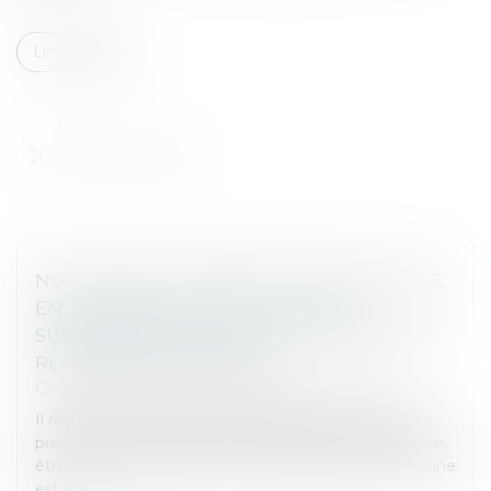
Lire la suite
NULLITÉ DE LA SIGNIFICATION À DOMICILE
EN L’ABSENCE DE JUSTIFICATION
SUFFISANTE PORTANT SUR L’IMPOSSIBLE
REMISE EN MAIN PROPRE
Commissaires de Justice
/
Mesures d'exécution
Il résulte des articles 655, 656, 658 et 693 du Code de
procédure civile qu’un acte ne peut, à peine de nullité,
être délivré à domicile que si la signification à personne
est i...