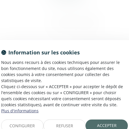
Information sur les cookies
Nous avons recours à des cookies techniques pour assurer le
-1 CRPA N’A PAS SA
MISE EN PLACE D
bon fonctionnement du site, nous utilisons également des
DES RÉMUNÉRATI
cookies soumis à votre consentement pour collecter des
on
COMMISSAIRES DE
statistiques de visite.
Commissaires de Just
Cliquez ci-dessous sur « ACCEPTER » pour accepter le dépôt de
de cassation rappelle
l'ensemble des cookies ou sur « CONFIGURER » pour choisir
 par un Commissaire de
Le présent décret dét
quels cookies nécessitant votre consentement seront déposés
création du registre
(cookies statistiques), avant de continuer votre visite du site.
les conditions dans le
Plus d'informations
Lire la suite
ACCEPTER
CONFIGURER
REFUSER